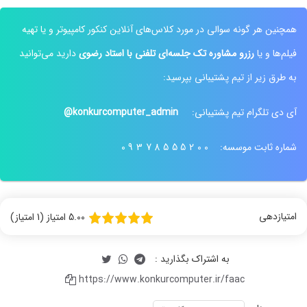
همچنین هر گونه سوالی در مورد کلاس‌های آنلاین کنکور کامپیوتر و یا تهیه
فیلم‌ها و یا
رزرو مشاوره تک جلسه‌ای تلفنی با استاد رضوی
دارید می‌توانید
نظر رتبه 68 کنکور ارشد کامپیوتر 1403
نظر رتبه 6 کنکور 1400
به طرق زیر از تیم پشتیبانی بپرسید:
آی دی تلگرام تیم پشتیبانی:
konkurcomputer_admin@
شماره ثابت موسسه:
09378555200
فیلم ها خیلی قابل فهم و روان است
نظر رتبه 68 کنکور ارشد آیتی 1403
امتیازدهی
5.00 امتیاز (1 امتیاز)
https://www.konkurcomputer.ir/faac
رتبه 9 :فیلم ها بی نقص بود