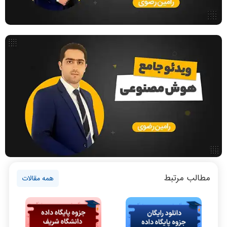
بررسی تخصصی قطعات کامپیوتر
آموزش تخصصی دروس رشته کامپیوتر و IT
ویدیوها خیلی جامع و کامل بودند
واقعا تدریس اساتید عالی بودند
فناوری
مقالات عمومی رشته کامپیوتر
ادامه تحصیل در رشته کامپیوتر
آمادگی برای کنکور
دانشگاه ها
اخبار آزمون ها
نظر رتبه 2: معماری کامپیوتر و منطقی
نظر رتبه 8 کنکور 1400
100 زدم
نرم افزار
سخت افزار
روانشناسی کنکور
مطالب مرتبط
برنامه نویسی
همه مقالات
پایتون
نظر رتبه 19: تدریس و فن بیان عالی
سی شارپ
نظر رتبه 13 کنکور ارشد کامپیوتر 1401
است
علم داده