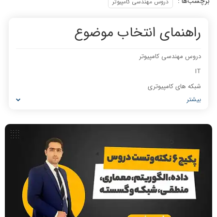
برچسب‌ها :
از پایه ضعیف تا شریف
دروس مهندسی کامپیوتر
راهنمای انتخاب موضوع
دروس مهندسی کامپیوتر
IT
نطر رتبه 10: کیفیت تدریس استاد
نظر رتبه 16: کیفیت تدریس خیلی عالی
شبکه های کامپیوتری
رضوی خیلی خوبه
بود
بیشتر
مشاغل رشته کامپیوتر
معماری کامپیوتر
ریاضیات گسسته
مدار منطقی
ساختمان داده
نحوه انتقال دانش استاد رضوی بینظیر
جزوه کامل و ویدیوهای خیلی خوب
است
طراحی الگوریتم
هوش مصنوعی
فیلم حل سوال و تست