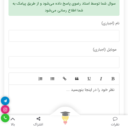
همه دروس عالی تدریس شده بودند
نیار نیست کتاب تهیه کنید
سوال شما توسط استاد رضوی پاسخ داده می‌شود و از طریق پیامک به
شما اطلاع رسانی می‌شود
نام (اجباری)
فیلم ها با بیان شیوا و بدون ابهام بود
کیفیت بالا و هزینه مناسب
موبایل (اجباری)
-
-
-
-
-
-
نظر رتبه 11 کنکور 1400
فیلم‌ها بی‌نیازم کرد
-
-
-
-
-
-
-
-
نظرات
اشتراک
بالا
-
-