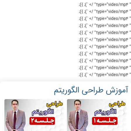
" type="video/mp4" /> `); });
" type="video/mp4" /> `); });
" type="video/mp4" /> `); });
" type="video/mp4" /> `); });
" type="video/mp4" /> `); });
" type="video/mp4" /> `); });
" type="video/mp4" /> `); });
" type="video/mp4" /> `); });
" type="video/mp4" /> `); });
" type="video/mp4" /> `); });
" type="video/mp4" /> `); });
آموزش طراحی الگوریتم