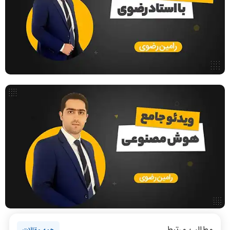
است
طراحی الگوریتم
هوش مصنوعی
فیلم حل سوال و تست
بررسی تخصصی قطعات کامپیوتر
آموزش تخصصی دروس رشته کامپیوتر و IT
ویدیوها خیلی جامع و کامل بودند
واقعا تدریس اساتید عالی بودند
فناوری
مقالات عمومی رشته کامپیوتر
ادامه تحصیل در رشته کامپیوتر
آمادگی برای کنکور
دانشگاه ها
اخبار آزمون ها
نظر رتبه 2: معماری کامپیوتر و منطقی
نظر رتبه 8 کنکور 1400
100 زدم
نرم افزار
سخت افزار
روانشناسی کنکور
مطالب مرتبط
برنامه نویسی
همه مقالات