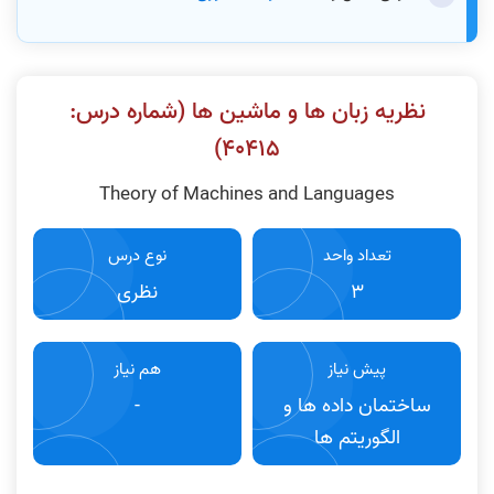
نظریه زبان ها و ماشین ها (شماره درس:
۴٠۴١۵)
Theory of Machines and Languages
تعداد واحد
نوع درس
3
نظری
پیش نیاز
هم نیاز
ساختمان داده ها و
-
الگوریتم ها