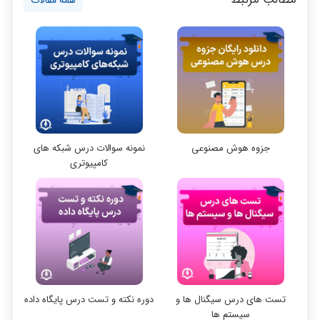
پایتون
نظر رتبه 19: تدریس و فن بیان عالی
سی شارپ
نظر رتبه 13 کنکور ارشد کامپیوتر 1401
است
علم داده
مقاله نویسی
بلاکچین
پایگاه داده
جزوه هوش مصنوعی
نمونه سوالات درس شبکه های
الکترونیک دیجیتال
کامپیوتری
نظر رتبه 12 کنکور ارشد کامپیوتر 1401
نظر رتبه 24: خیلی کامل و جامع است
سیستم عامل
نظریه زبانها
سیگنال و سیستمها
نظر رتبه 45: کیفیت فیلم ها خوب بودن
فیلم‌ها بی نظیر بود
تست‌ های درس سیگنال‌‌‌‌ ها و
دوره نکته و تست درس پایگاه داده
سیستم ها