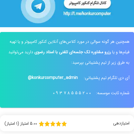
نظر رتبه 2 کنکور ارشد
نظر رتبه 6 کنکور ارشد کامپیوتر
همچنین هر گونه سوالی در مورد کلاس‌های آنلاین کنکور کامپیوتر و یا تهیه
فیلم‌ها و یا
رزرو مشاوره تک جلسه‌ای تلفنی با استاد رضوی
دارید می‌توانید
نظر رتبه 68 کنکور ارشد کامپیوتر 1403
نظر رتبه 6 کنکور 1400
به طرق زیر از تیم پشتیبانی بپرسید:
آی دی تلگرام تیم پشتیبانی:
konkurcomputer_admin@
شماره ثابت موسسه:
09378555200
فیلم ها خیلی قابل فهم و روان است
نظر رتبه 68 کنکور ارشد آیتی 1403
امتیازدهی
5.00 امتیاز (1 امتیاز)