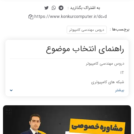
https://www.konkurcomputer.ir/dc0d
رتبه 9 :فیلم ها بی نقص بود
برچسب‌ها :
از پایه ضعیف تا شریف
دروس مهندسی کامپیوتر
راهنمای انتخاب موضوع
دروس مهندسی کامپیوتر
IT
نطر رتبه 10: کیفیت تدریس استاد
نظر رتبه 16: کیفیت تدریس خیلی عالی
شبکه های کامپیوتری
رضوی خیلی خوبه
بود
بیشتر
مشاغل رشته کامپیوتر
معماری کامپیوتر
ریاضیات گسسته
مدار منطقی
ساختمان داده
نحوه انتقال دانش استاد رضوی بینظیر
جزوه کامل و ویدیوهای خیلی خوب