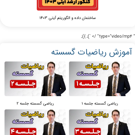
ساختمان داده و الگوریتم آیتی 1403
" type="video/mp4" /> `); });
آموزش ریاضیات گسسته
ریاضی گسسته جلسه 1
ریاضی گسسته جلسه 2