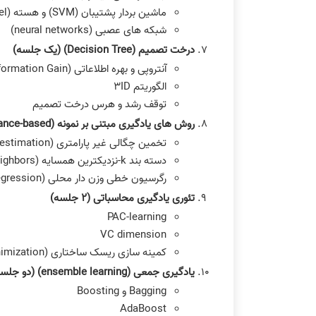
ماشین بردار پشتیبان (SVM) و هسته (kernel)
شبکه های عصبی (neural networks)
درخت تصمیم (Decision Tree) (یک جلسه)
آنتروپی و بهره اطلاعاتی (Information Gain)
الگوریتم ٣ID
توقف رشد و هرس درخت تصمیم
روش های یادگیری مبتنی بر نمونه (instance-based) (دو جلسه)
تخمین چگالی غیر پارامتری (Non-parametric density estimation)
دسته بند k‐نزدیکترین همسایه (k-Nearest Neighbors )
رگرسیون خطی وزن دار محلی (Locally Weighted Linear Regression)
تئوری یادگیری محاسباتی (٢ جلسه)
PAC-learning
VC dimension
کمینه سازی ریسک ساختاری (structural risk minimization)
یادگیری جمعی (ensemble learning) (دو جلسه)
Bagging و Boosting
AdaBoost