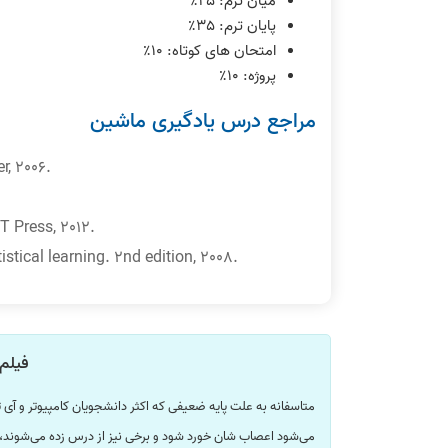
میان ترم: ٢۵٪
پایان ترم: ٣۵٪
امتحان های کوتاه: ١٠٪
پروژه: ١٠٪
مراجع درس یادگیری ماشین
r, 2006.
T Press, 2012.
istical learning. 2nd edition, 2008.
فیلم‌
متاسفانه به علت پایه ضعیفی که اکثر دانشجویان کامپیوتر و آ
می‌شود اعصاب شان خورد شود و برخی نیز از درس زده می‌شوند، 