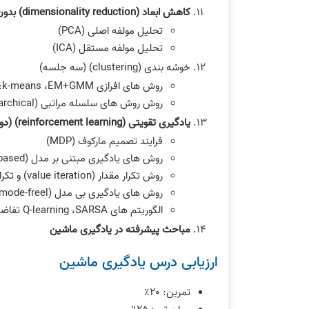
کاهش ابعاد (dimensionality reduction) بدون ناظر (٢ جلسه)
تحلیل مولفه اصلی (PCA)
تحلیل مولفه مستقل (ICA)
خوشه بندی (clustering) (سه جلسه)
روش های افرازی partitional) :k-means ،EM+GMM)
روش روش های سلسله مراتبی (hierarchical)
یادگیری تقویتی (reinforcement learning) (دو جلسه)
فرایند تصمیم مارکوف (MDP)
روش های یادگیری مبتنی بر مدل (model-based)
روش تکرار مقدار (value iteration) و تکرار سیاست (policy iteration)
روش های یادگیری بی مدل (mode-freel)
الگوریتم های Q-learning ،SARSA تفاضل زمانی (Temporal Difference)
مباحث پیشرفته در یادگیری ماشین
ارزیابی درس یادگیری ماشین
تمرین: ٢٠٪