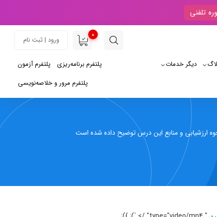
ره تلفنی
0
ورود | ثبت نام
لاگ
دیگر خدمات
پلتفرم برنامه‌ریزی
پلتفرم آزمون
پلتفرم مرور و خلاصه‌نویسی
ارزشیابی و منابع این درس توضیح داده شده است
" type="video/mp4" /> `); });